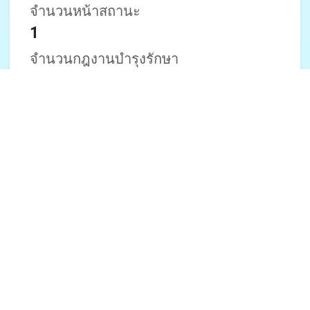
จำนวนหน้าสถานะ
1
จำนวนกฎงานบำรุงรักษา
1
+
มากกว่า 30 ช่องทางการแจ้งเตือน
+
การตรวจสอบเว็บไซต์ (http/https)
+
การตรวจสอบความพร้อมใช้งาน (ping)
+
การตรวจสอบพอร์ต
+
การตรวจสอบเนื้อหา
+
การตรวจสอบเวลาตอบสนอง
สร้างบัญชี